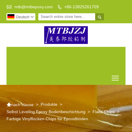

mtb@mtbepoxy.com
+86-13825261709


Deutsch

Transparenter
Archaize
Epoxidharz
Epoxidharz DIY zu tun,
Boden
Fluss auf
ist die beste Wahl
Epoxidharz
dem Tisch
Toggl

>
Produkte
>
nach Hause
Selbst Leveling Epoxy Bodenbeschichtung
>
Flake Chips
>
Farbige Vinylflocken-Chips für Epoxidböden