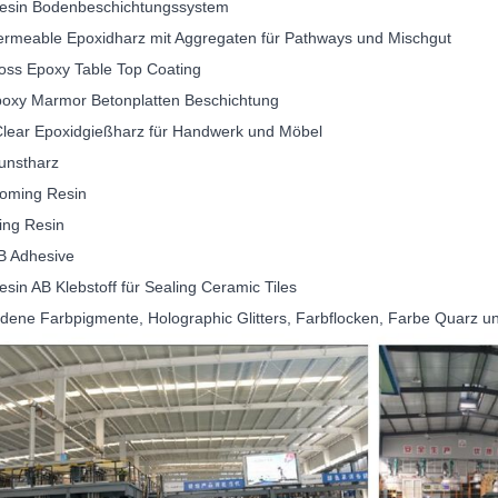
esin Bodenbeschichtungssystem
ermeable Epoxidharz mit Aggregaten für Pathways und Mischgut
oss Epoxy Table Top Coating
poxy Marmor Betonplatten Beschichtung
 Clear Epoxidgießharz für Handwerk und Möbel
unstharz
oming Resin
ing Resin
B Adhesive
esin AB Klebstoff für Sealing Ceramic Tiles
edene Farbpigmente, Holographic Glitters, Farbflocken, Farbe Quarz un