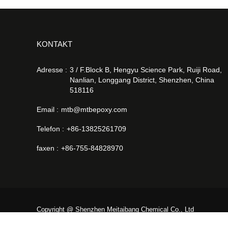
KONTAKT
Adresse :
3 / F.Block B, Hengyu Science Park, Ruiji Road,
Nanlian, Longgang District, Shenzhen, China
518116
Email :
mtb@mtbepoxy.com
Telefon :
+86-13825261709
faxen :
+86-755-84828970
Copyright @ Shenzhen Meitaibang Chemical Co., Ltd