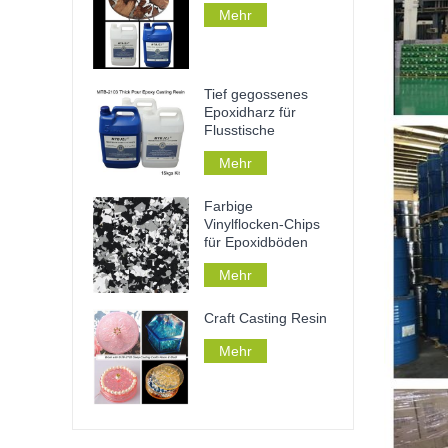
Mehr
Tief gegossenes
Epoxidharz für
Flusstische
Mehr
Farbige
Vinylflocken-Chips
für Epoxidböden
Mehr
Craft Casting Resin
Mehr