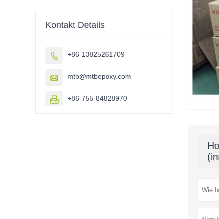
Kontakt Details
+86-13825261709

mtb@mtbepoxy.com

+86-755-84828970

Ho
(i