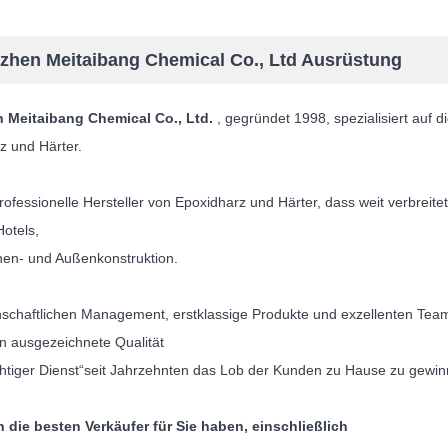
zhen Meitaibang Chemical Co., Ltd Ausrüstung
 Meitaibang Chemical Co., Ltd.
, gegründet 1998, spezialisiert auf 
z und Härter.
rofessionelle Hersteller von Epoxidharz und Härter, dass weit verbreit
Hotels,
nen- und Außenkonstruktion.
nschaftlichen Management, erstklassige Produkte und exzellenten Team 
on ausgezeichnete Qualität
chtiger Dienst“seit Jahrzehnten das Lob der Kunden zu Hause zu gewi
 die besten Verkäufer für Sie haben, einschließlich