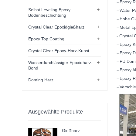
--Epoxy R
+
Selbst Leveling Epoxy
--Water P
Bodenbeschichtung
--Hohe Gl
+
Crystal Clear Epoxidgießharz
--Metal E
- Crystal
+
Epoxy Top Coating
--Epoxy K
Crystal Clear Epoxy-Harz-Kunst
--Epoxy D
--PU Dom
+
Wasserdurchlässiger Epoxidharz-
Bond
--Epoxy A
--Epoxy R
+
Doming Harz
--Verschi
Ausgewählte Produkte
Gießharz