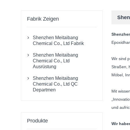
Shen
Fabrik Zeigen
Shenzhen
Shenzhen Meitaibang

Epoxidhar
Chemical Co., Ltd Fabrik
Shenzhen Meitaibang

Wir sind p
Chemical Co., Ltd
Ausrüstung
Straßen, 
Möbel, In
Shenzhen Meitaibang

Chemical Co., Ltd QC
Departmen
Mit wisse
„Innovati
und aufri
Produkte
Wir haben