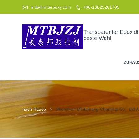

mtb@mtbepoxy.com
+86-13825261709

Transparenter Epoxidha
beste Wahl
ZUHAU
nach Hause
>
Shenzhen Meitaibang Chemical Co., Ltd 